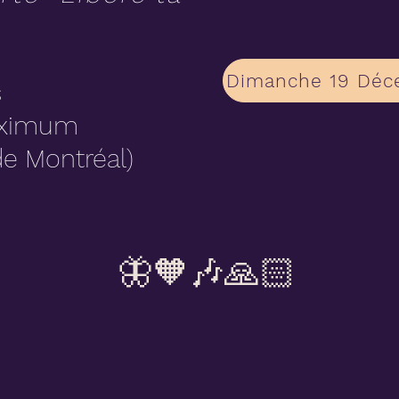
Dimanche 19 Déce
s
maximum
e Montréal)
🦋🧡🎶🙏🏻