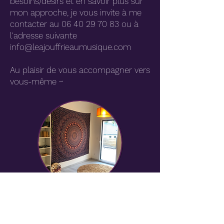
besoins/désirs et en savoir plus sur
mon approche, je vous invite à me
contacter au
06 40 29 70 83
ou à
l'adresse suivante
info@leajouffrieaumusique.com
Au plaisir de vous accompagner vers
vous-même ~