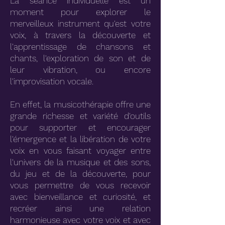
La séance individuelle est un
moment pour explorer le
merveilleux instrument qu'est votre
voix, à travers la découverte et
l'apprentissage de chansons et
chants, l'exploration de son et de
leur vibration, ou encore
l'improvisation vocale.
En effet, la musicothérapie offre une
grande richesse et variété d'outils
pour supporter et encourager
l'émergence et la libération de votre
voix en vous faisant voyager entre
l'univers de la musique et des sons,
du jeu et de la découverte, pour
vous permettre de vous recevoir
avec bienveillance et curiosité, et
recréer ainsi une relation
harmonieuse avec votre voix et avec