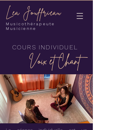
Léa Jouffrieau
Musicothérapeute
Musicienne
COURS INDIVIDUEL
Voix et Chant