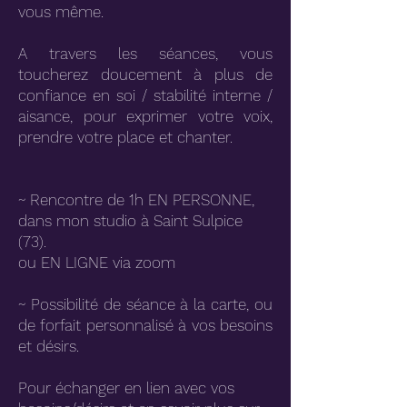
vous même.
A travers les séances, vous
toucherez doucement à plus de
confiance en soi / stabilité interne /
aisance, pour exprimer votre voix,
prendre votre place et chanter.
~
Rencontre de 1h EN PERSONNE,
dans mon studio à Saint Sulpice
(73).
ou EN LIGNE via zoom
~
Possibilité de séance à la carte, ou
de forfait personnalisé à vos besoins
et désirs.
Pour échanger en lien avec vos